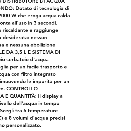
tto DISTRIBUTORE DI ACQUA 
O: Dotato di tecnologia di 
 2000 W che eroga acqua calda 
nta all'uso in 3 secondi. 
o riscaldante e raggiunge 
 desiderata: nessun 
a e nessuna ebollizione 
E DA 3,5 L E SISTEMA DI 
io serbatoio d'acqua 
glia per un facile trasporto e 
cqua con filtro integrato 
 rimuovendo le impurità per un 
tare. CONTROLLO 
E QUANTITÀ: Il display a 
ivello dell'acqua in tempo 
 Scegli tra 6 temperature 
) e 8 volumi d'acqua precisi 
o personalizzato. 