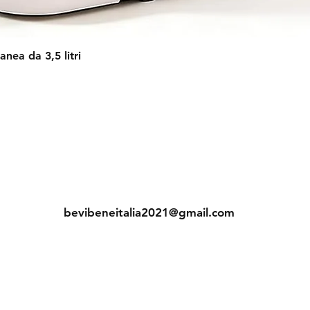
Vista rapida
anea da 3,5 litri
Contatti
Tel: +39 3202174197
bevibeneitalia2021@gmail.com
BEVI BENE ITALIA
di Davitti Sebastiano
P.IVA : 01702080530