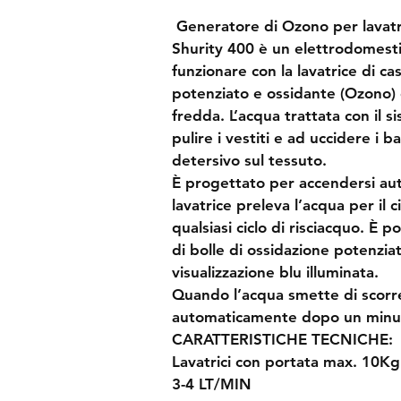
 Generatore di Ozono per lavatr
Shurity 400 è un 
elettrodomesti
funzionare con la lavatrice di c
potenziato e ossidante (Ozono) d
fredda. L’acqua trattata con il s
pulire i vestiti e ad uccidere i ba
detersivo sul tessuto.
È 
progettato per accendersi a
lavatrice preleva l’acqua per il 
qualsiasi ciclo di risciacquo. È 
di bolle di ossidazione potenziat
visualizzazione blu illuminata.
Quando l’acqua smette di scorre
automaticamente dopo un minu
CARATTERISTICHE TECNICHE:
Lavatrici con portata max. 10Kg
3-4 LT/MIN