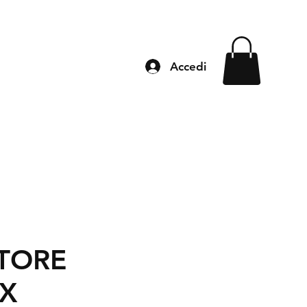
Accedi
TORE
X