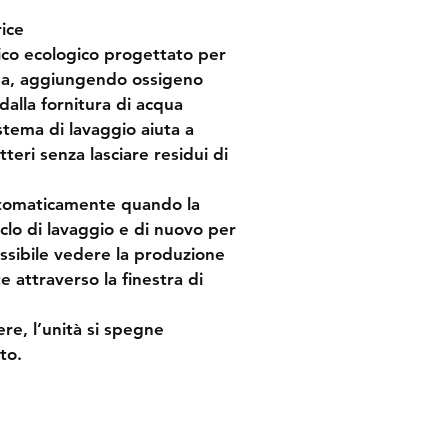
✓ non si producono
 rifiu
ice
✓ non si immettono 
sosta
co ecologico
 progettato per 
nell’ambiente
, nei 
mari
 e 
asa, aggiungendo ossigeno 
alla fornitura di acqua 
✓ si 
consuma meno energ
istema di lavaggio aiuta a 
lavaggi in lavatrice
tteri senza lasciare residui di 
un massimo di 30 
cicli di lavaggio p
evitare le fasi di 
utomaticamente
 quando la 
potendo lavare 
bi
ciclo di lavaggio e di nuovo per 
riduce il numero di
possibile vedere la produzione 
La sua azione igienizzant
e attraverso la finestra di 
residuo
: l’ozono, quando
ossigeno
.
re, l’unità si spegne 
to.