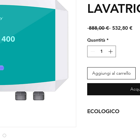
LAVATRI
Prezzo
Pr
 888,00 € 
532,80 €
regolare
sco
Quantità
*
Aggiungi al carrello
Acqu
ECOLOGICO
L’utilizzo del generatore 
il nostro pianeta
  elimina
per il bucato: