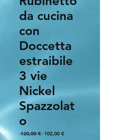
Rubinetto
da cucina
con
Doccetta
estraibile
3 vie
Nickel
Spazzolat
o
Prezzo
Prezzo
 120,00 € 
102,00 €
regolare
scontato