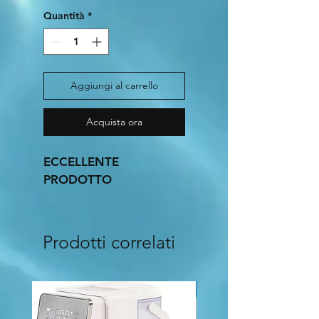
Quantità
*
Aggiungi al carrello
Acquista ora
ECCELLENTE 
PRODOTTO 
Prodotti correlati
Nuovo Arrivo